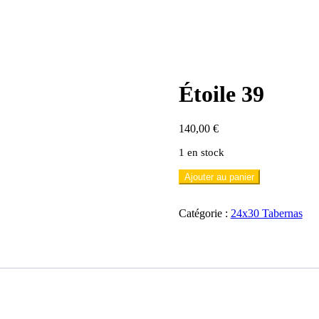
Étoile 39
140,00
€
1 en stock
quantité
Ajouter au panier
de
Étoile
39
Catégorie :
24x30 Tabernas